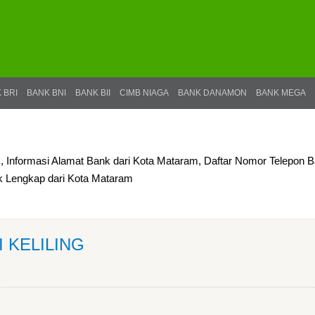
 BRI
BANK BNI
BANK BII
CIMB NIAGA
BANK DANAMON
BANK MEGA
, Informasi Alamat Bank dari Kota Mataram, Daftar Nomor Telepon 
nk Lengkap dari Kota Mataram
I KELILING