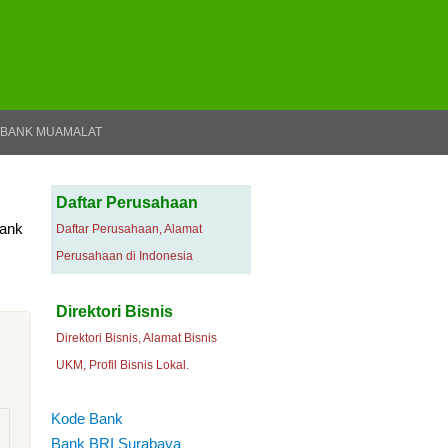
BANK MUAMALAT
Daftar Perusahaan
Bank
Daftar Perusahaan, Alamat
Perusahaan di Indonesia
Direktori Bisnis
Direktori Bisnis, Alamat Bisnis
UKM, Profil Bisnis Lokal.
Kode Bank
Bank BRI Surabaya