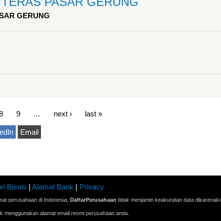
as TERAS PASAR GERUNG
PASAR GERUNG
8
9
…
next ›
last »
edIn
Email
ri Bisnis
|
Alamat Bank
|
Privacy
mat perusahaan di Indonesia,
DaftarPerusahaan
tidak menjamin keakuratan data dikarenak
ak menggunakan alamat email resmi perusahaan anda.