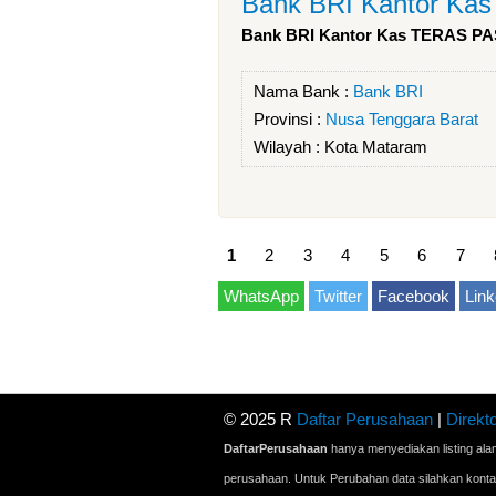
Bank BRI Kantor K
Bank BRI Kantor Kas TERAS 
Nama Bank :
Bank BRI
Provinsi :
Nusa Tenggara Barat
Wilayah :
Kota Mataram
1
2
3
4
5
6
7
WhatsApp
Twitter
Facebook
Link
© 2025 R
Daftar Perusahaan
|
Direkto
DaftarPerusahaan
hanya menyediakan listing ala
perusahaan. Untuk Perubahan data silahkan kont