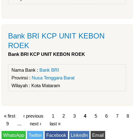
Bank BRI KCP UNIT KEBON
ROEK
Bank BRI KCP UNIT KEBON ROEK
Nama Bank :
Bank BRI
Provinsi :
Nusa Tenggara Barat
Wilayah :
Kota Mataram
« first
‹ previous
1
2
3
4
5
6
7
8
9
…
next ›
last »
WhatsApp
Twitter
Facebook
LinkedIn
Email