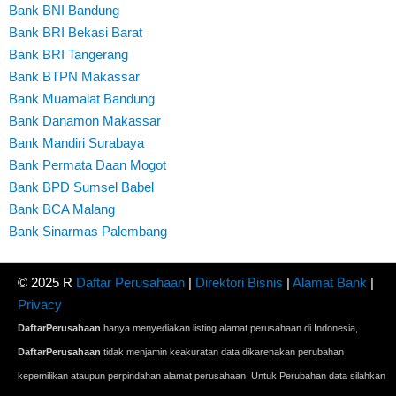
Bank BNI Bandung
Bank BRI Bekasi Barat
Bank BRI Tangerang
Bank BTPN Makassar
Bank Muamalat Bandung
Bank Danamon Makassar
Bank Mandiri Surabaya
Bank Permata Daan Mogot
Bank BPD Sumsel Babel
Bank BCA Malang
Bank Sinarmas Palembang
© 2025 R
Daftar Perusahaan
|
Direktori Bisnis
|
Alamat Bank
|
Privacy
DaftarPerusahaan
hanya menyediakan listing alamat perusahaan di Indonesia,
DaftarPerusahaan
tidak menjamin keakuratan data dikarenakan perubahan
kepemilikan ataupun perpindahan alamat perusahaan. Untuk Perubahan data silahkan