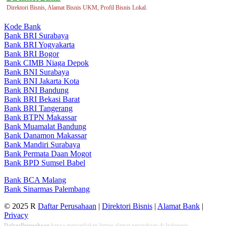
Direktori Bisnis, Alamat Bisnis UKM, Profil Bisnis Lokal.
Kode Bank
Bank BRI Surabaya
Bank BRI Yogyakarta
Bank BRI Bogor
Bank CIMB Niaga Depok
Bank BNI Surabaya
Bank BNI Jakarta Kota
Bank BNI Bandung
Bank BRI Bekasi Barat
Bank BRI Tangerang
Bank BTPN Makassar
Bank Muamalat Bandung
Bank Danamon Makassar
Bank Mandiri Surabaya
Bank Permata Daan Mogot
Bank BPD Sumsel Babel
Bank BCA Malang
Bank Sinarmas Palembang
© 2025 R
Daftar Perusahaan
|
Direktori Bisnis
|
Alamat Bank
|
Privacy
DaftarPerusahaan
hanya menyediakan listing alamat perusahaan di Indonesia,