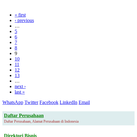
« first
‹ previous
…
5
6
7
8
9
10
11
12
13
…
next ›
last »
WhatsApp
Twitter
Facebook
LinkedIn
Email
Daftar Perusahaan
Daftar Perusahaan, Alamat Perusahaan di Indonesia
Direktori Bisnis