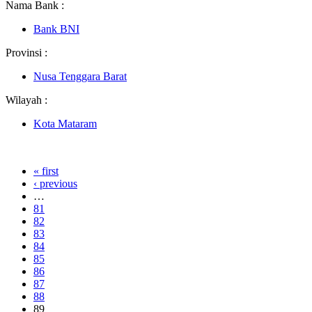
Nama Bank :
Bank BNI
Provinsi :
Nusa Tenggara Barat
Wilayah :
Kota Mataram
« first
‹ previous
…
81
82
83
84
85
86
87
88
89