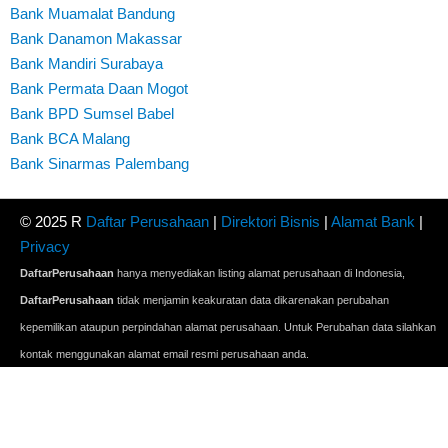
Bank Muamalat Bandung
Bank Danamon Makassar
Bank Mandiri Surabaya
Bank Permata Daan Mogot
Bank BPD Sumsel Babel
Bank BCA Malang
Bank Sinarmas Palembang
© 2025 R
Daftar Perusahaan
|
Direktori Bisnis
|
Alamat Bank
|
Privacy
DaftarPerusahaan
hanya menyediakan listing alamat perusahaan di Indonesia,
DaftarPerusahaan
tidak menjamin keakuratan data dikarenakan perubahan
kepemilikan ataupun perpindahan alamat perusahaan. Untuk Perubahan data silahkan
kontak menggunakan alamat email resmi perusahaan anda.