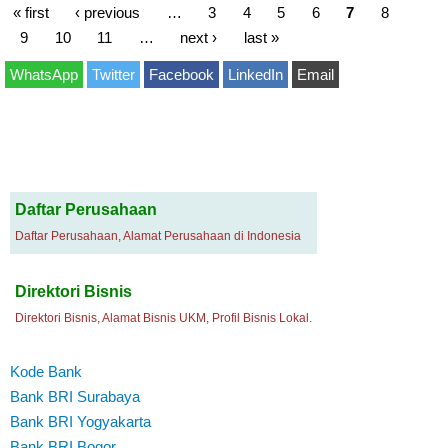
« first
‹ previous
…
3
4
5
6
7
8
9
10
11
…
next ›
last »
WhatsApp
Twitter
Facebook
LinkedIn
Email
Daftar Perusahaan
Daftar Perusahaan, Alamat Perusahaan di Indonesia
Direktori Bisnis
Direktori Bisnis, Alamat Bisnis UKM, Profil Bisnis Lokal.
Kode Bank
Bank BRI Surabaya
Bank BRI Yogyakarta
Bank BRI Bogor