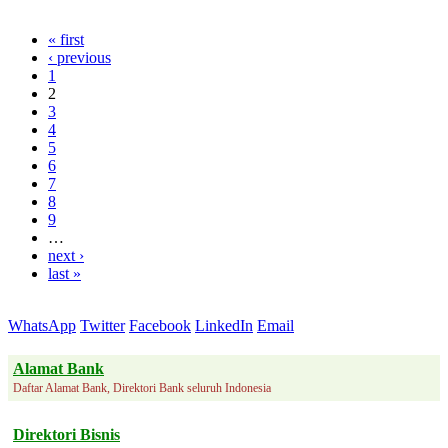
« first
‹ previous
1
2
3
4
5
6
7
8
9
…
next ›
last »
WhatsApp
Twitter
Facebook
LinkedIn
Email
Alamat Bank
Daftar Alamat Bank, Direktori Bank seluruh Indonesia
Direktori Bisnis