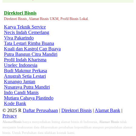
Direktori Bisnis
Direktori Bisnis, Alamat Bisnis UKM, Profil Bisnis Lokal.
Karya Teknik Service
Necis Indah Cemerlang
Viva Pakarindo
Tata Lestari Rimba Buana
Kuali dan Kastrol Cap Buaya
Putra Bangun Citra Mandiri
Profil Indah Kharisma
Unelec Indonesia
Budi Makmur Perkasa
Anugrah Setia Lestari
Kunango Jantan
Nusaraya Putra Mandiri
Indo Candi Manis
Mutiara Cahaya Plastindo
Kode Bank
© 2025 R
Daftar Perusahaan
|
Direktori Bisnis
|
Alamat Bank
|
Privacy
AlamatBisnis
hanya menyediakan listing alamat bisnis di Indonesia,
Alamat Bisnis
tidak
menjamin keakuratan data dikarenakan perubahan kepemilikan ataupun perpindahan alamat
bisnis. Untuk Perubahan data silahkan kontak kami.