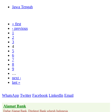
Jawa Tengah
« first
‹ previous
1
2
3
4
5
6
7
8
9
…
next ›
last »
WhatsApp
Twitter
Facebook
LinkedIn
Email
Alamat Bank
Daftar Alamat Bank, Direktori Bank seluruh Indonesia