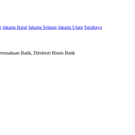
r
Jakarta Barat
Jakarta Selatan
Jakarta Utara
Surabaya
rusahaan Batik, Direktori Bisnis Batik