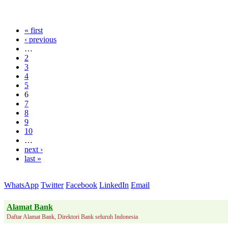
« first
‹ previous
…
2
3
4
5
6
7
8
9
10
…
next ›
last »
WhatsApp
Twitter
Facebook
LinkedIn
Email
Alamat Bank
Daftar Alamat Bank, Direktori Bank seluruh Indonesia