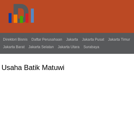
Direktori Bisnis
Daftar Perusahaan
Jakarta
Jakarta Pusat
Jakarta Timur
Jakarta Barat
Jakarta Selatan
Jakarta Utara
Surabaya
Usaha Batik Matuwi