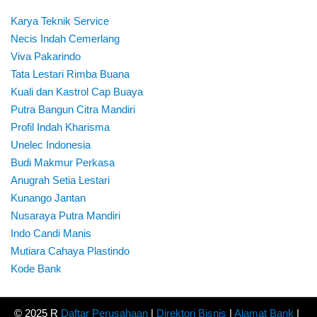
Karya Teknik Service
Necis Indah Cemerlang
Viva Pakarindo
Tata Lestari Rimba Buana
Kuali dan Kastrol Cap Buaya
Putra Bangun Citra Mandiri
Profil Indah Kharisma
Unelec Indonesia
Budi Makmur Perkasa
Anugrah Setia Lestari
Kunango Jantan
Nusaraya Putra Mandiri
Indo Candi Manis
Mutiara Cahaya Plastindo
Kode Bank
© 2025 R
Daftar Perusahaan
|
Direktori Bisnis
|
Alamat Bank
|