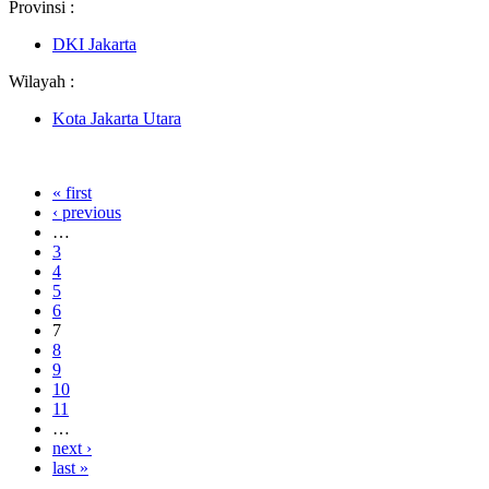
Provinsi :
DKI Jakarta
Wilayah :
Kota Jakarta Utara
« first
‹ previous
…
3
4
5
6
7
8
9
10
11
…
next ›
last »