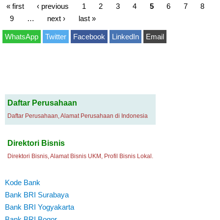
« first
‹ previous
1
2
3
4
5
6
7
8
9
…
next ›
last »
WhatsApp
Twitter
Facebook
LinkedIn
Email
Daftar Perusahaan
Daftar Perusahaan, Alamat Perusahaan di Indonesia
Direktori Bisnis
Direktori Bisnis, Alamat Bisnis UKM, Profil Bisnis Lokal.
Kode Bank
Bank BRI Surabaya
Bank BRI Yogyakarta
Bank BRI Bogor