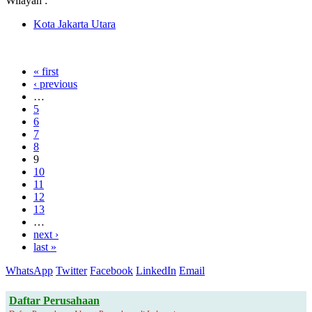
Wilayah :
Kota Jakarta Utara
« first
‹ previous
…
5
6
7
8
9
10
11
12
13
…
next ›
last »
WhatsApp
Twitter
Facebook
LinkedIn
Email
Daftar Perusahaan