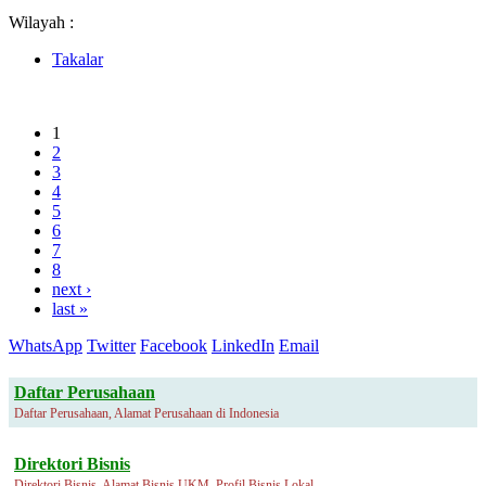
Wilayah :
Takalar
1
2
3
4
5
6
7
8
next ›
last »
WhatsApp
Twitter
Facebook
LinkedIn
Email
Daftar Perusahaan
Daftar Perusahaan, Alamat Perusahaan di Indonesia
Direktori Bisnis
Direktori Bisnis, Alamat Bisnis UKM, Profil Bisnis Lokal.