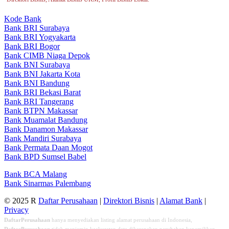
Kode Bank
Bank BRI Surabaya
Bank BRI Yogyakarta
Bank BRI Bogor
Bank CIMB Niaga Depok
Bank BNI Surabaya
Bank BNI Jakarta Kota
Bank BNI Bandung
Bank BRI Bekasi Barat
Bank BRI Tangerang
Bank BTPN Makassar
Bank Muamalat Bandung
Bank Danamon Makassar
Bank Mandiri Surabaya
Bank Permata Daan Mogot
Bank BPD Sumsel Babel
Bank BCA Malang
Bank Sinarmas Palembang
© 2025 R
Daftar Perusahaan
|
Direktori Bisnis
|
Alamat Bank
|
Privacy
DaftarPerusahaan
hanya menyediakan listing alamat perusahaan di Indonesia,
DaftarPerusahaan
tidak menjamin keakuratan data dikarenakan perubahan kepemilikan