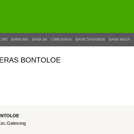
 BRI
BANK BNI
BANK BII
CIMB NIAGA
BANK DANAMON
BANK MEGA
s TERAS BONTOLOE
BONTOLOE
 Kec.Galesong