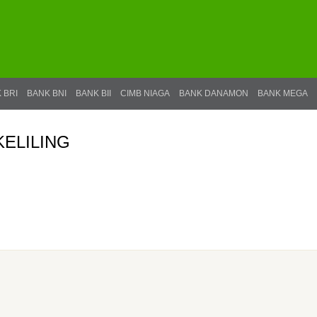
 BRI
BANK BNI
BANK BII
CIMB NIAGA
BANK DANAMON
BANK MEGA
KELILING