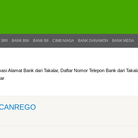
 BRI
BANK BNI
BANK BII
CIMB NIAGA
BANK DANAMON
BANK MEGA
masi Alamat Bank dari Takalar, Daftar Nomor Telepon Bank dari Takala
lar
T CANREGO