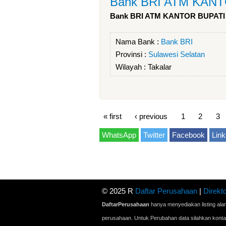
Bank BRI ATM KAN
Bank BRI ATM KANTOR BUPAT
Nama Bank :
Bank BRI
Provinsi :
Sulawesi Selatan
Wilayah :
Takalar
« first
‹ previous
1
2
3
WhatsApp
Twitter
Facebook
Link
© 2025 R
Daftar Perusahaan
|
Direkto
DaftarPerusahaan
hanya menyediakan listing ala
perusahaan. Untuk Perubahan data silahkan kont