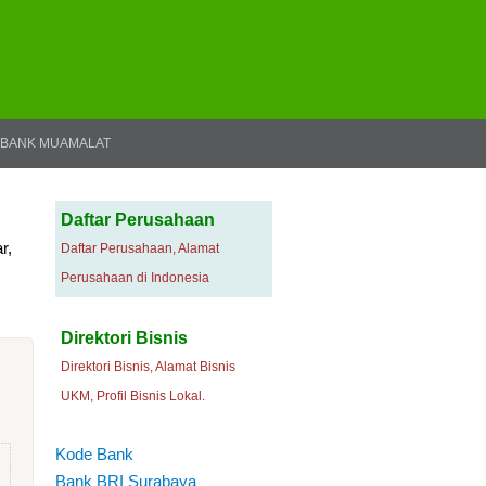
BANK MUAMALAT
Daftar Perusahaan
r,
Daftar Perusahaan, Alamat
Perusahaan di Indonesia
Direktori Bisnis
Direktori Bisnis, Alamat Bisnis
UKM, Profil Bisnis Lokal.
Kode Bank
Bank BRI Surabaya