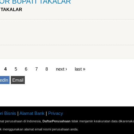
TOR BUPATI TAKALAR
I TAKALAR
4
5
6
7
8
next ›
last »
edIn
Email
ri Bisnis
|
Alamat Bank
|
Privacy
mat perusahaan di Indonesia,
DaftarPerusahaan
tidak menjamin keakuratan data dikarenak
ak menggunakan alamat email resmi perusahaan anda.