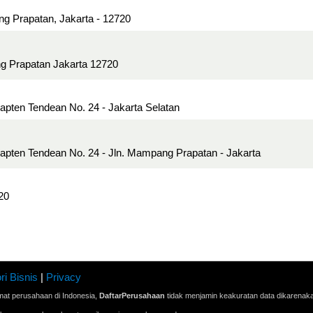
g Prapatan, Jakarta - 12720
g Prapatan Jakarta 12720
Kapten Tendean No. 24 - Jakarta Selatan
Kapten Tendean No. 24 - Jln. Mampang Prapatan - Jakarta
20
ri Bisnis
|
Privacy
mat perusahaan di Indonesia,
DaftarPerusahaan
tidak menjamin keakuratan data dikarenak