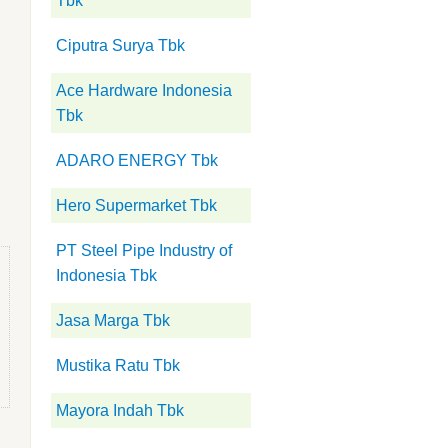
Tbk
Ciputra Surya Tbk
Ace Hardware Indonesia
Tbk
ADARO ENERGY Tbk
Hero Supermarket Tbk
PT Steel Pipe Industry of
Indonesia Tbk
Jasa Marga Tbk
Mustika Ratu Tbk
Mayora Indah Tbk