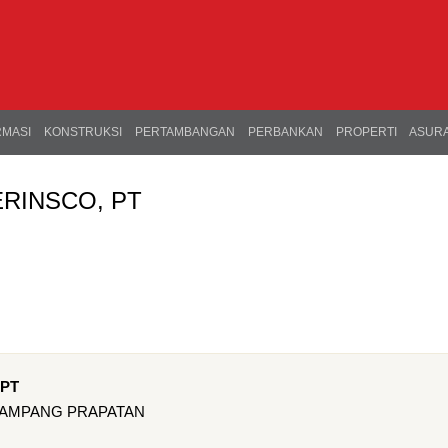
RMASI
KONSTRUKSI
PERTAMBANGAN
PERBANKAN
PROPERTI
ASURA
ERINSCO, PT
 PT
 MAMPANG PRAPATAN