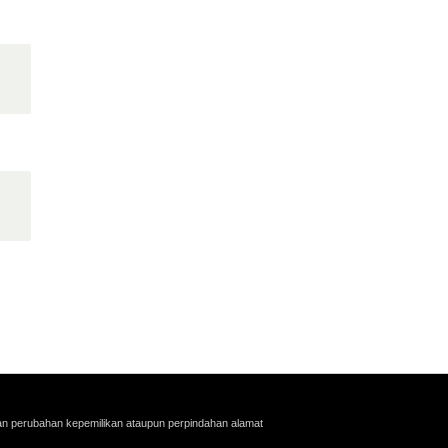
an perubahan kepemilikan ataupun perpindahan alamat