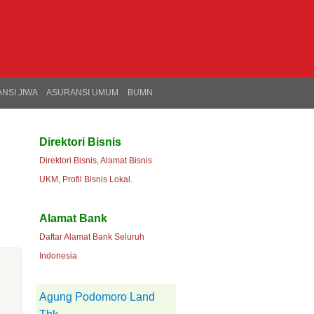
NSI JIWA
ASURANSI UMUM
BUMN
Direktori Bisnis
Direktori Bisnis, Alamat Bisnis
UKM, Profil Bisnis Lokal.
Alamat Bank
Daftar Alamat Bank Seluruh
Indonesia
Agung Podomoro Land