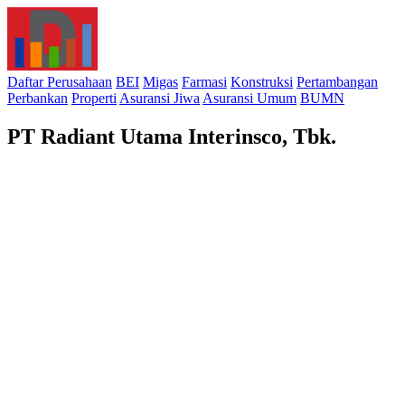
Daftar Perusahaan
BEI
Migas
Farmasi
Konstruksi
Pertambangan
Perbankan
Properti
Asuransi Jiwa
Asuransi Umum
BUMN
PT Radiant Utama Interinsco, Tbk.