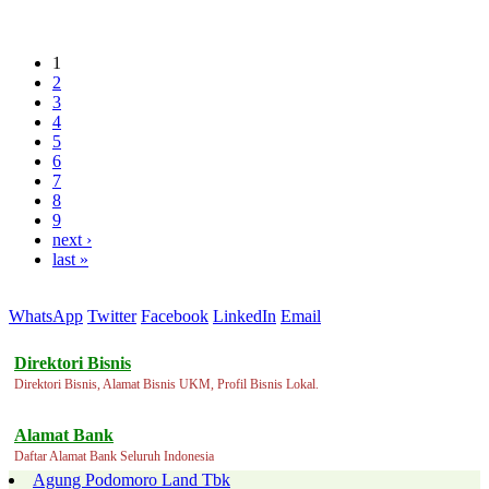
1
2
3
4
5
6
7
8
9
next ›
last »
WhatsApp
Twitter
Facebook
LinkedIn
Email
Direktori Bisnis
Direktori Bisnis, Alamat Bisnis UKM, Profil Bisnis Lokal.
Alamat Bank
Daftar Alamat Bank Seluruh Indonesia
Agung Podomoro Land Tbk