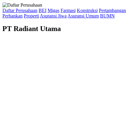
Daftar Perusahaan
BEI
Migas
Farmasi
Konstruksi
Pertambangan
Perbankan
Properti
Asuransi Jiwa
Asuransi Umum
BUMN
PT Radiant Utama