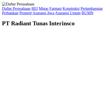
Daftar Perusahaan
BEI
Migas
Farmasi
Konstruksi
Pertambangan
Perbankan
Properti
Asuransi Jiwa
Asuransi Umum
BUMN
PT Radiant Tunas Interinsco