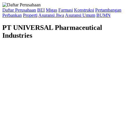
Daftar Perusahaan
BEI
Migas
Farmasi
Konstruksi
Pertambangan
Perbankan
Properti
Asuransi Jiwa
Asuransi Umum
BUMN
PT UNIVERSAL Pharmaceutical
Industries