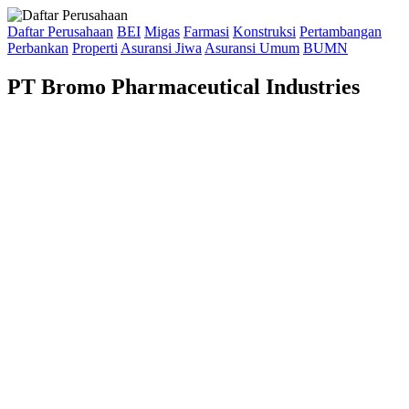
Daftar Perusahaan
BEI
Migas
Farmasi
Konstruksi
Pertambangan
Perbankan
Properti
Asuransi Jiwa
Asuransi Umum
BUMN
PT Bromo Pharmaceutical Industries