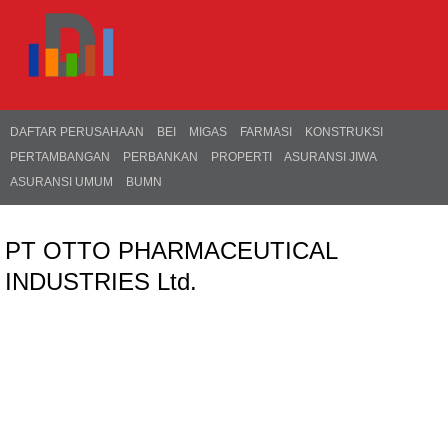
DAFTAR PERUSAHAAN
BEI
MIGAS
FARMASI
KONSTRUKSI
PERTAMBANGAN
PERBANKAN
PROPERTI
ASURANSI JIWA
ASURANSI UMUM
BUMN
PT OTTO PHARMACEUTICAL
INDUSTRIES Ltd.