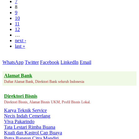
7
8
9
10
11
12
…
next ›
last »
WhatsApp
Twitter
Facebook
LinkedIn
Email
Alamat Bank
Daftar Alamat Bank, Direktori Bank seluruh Indonesia
Direktori Bisnis
Direktori Bisnis, Alamat Bisnis UKM, Profil Bisnis Lokal.
Karya Teknik Service
Necis Indah Cemerlang
Viva Pakarindo
Tata Lestari Rimba Buana
Kuali dan Kastrol Cap Buaya
Putra Bangun Citra Mandiri