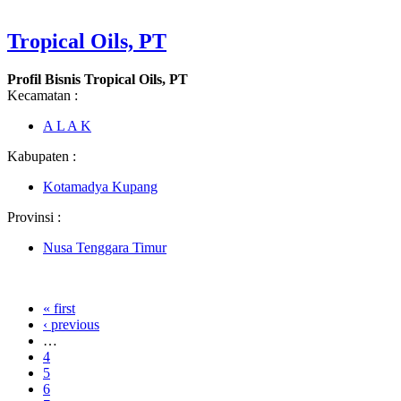
Tropical Oils, PT
Profil Bisnis Tropical Oils, PT
Kecamatan :
A L A K
Kabupaten :
Kotamadya Kupang
Provinsi :
Nusa Tenggara Timur
« first
‹ previous
…
4
5
6