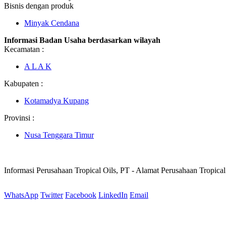
Bisnis dengan produk
Minyak Cendana
Informasi Badan Usaha berdasarkan wilayah
Kecamatan :
A L A K
Kabupaten :
Kotamadya Kupang
Provinsi :
Nusa Tenggara Timur
Informasi Perusahaan Tropical Oils, PT - Alamat Perusahaan Tropica
WhatsApp
Twitter
Facebook
LinkedIn
Email