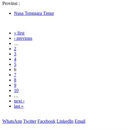
Provinsi :
Nusa Tenggara Timur
« first
‹ previous
…
2
3
4
5
6
7
8
9
10
…
next ›
last »
WhatsApp
Twitter
Facebook
LinkedIn
Email