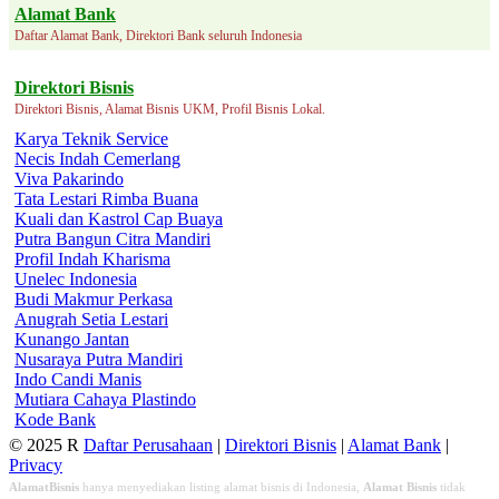
Alamat Bank
Daftar Alamat Bank, Direktori Bank seluruh Indonesia
Direktori Bisnis
Direktori Bisnis, Alamat Bisnis UKM, Profil Bisnis Lokal.
Karya Teknik Service
Necis Indah Cemerlang
Viva Pakarindo
Tata Lestari Rimba Buana
Kuali dan Kastrol Cap Buaya
Putra Bangun Citra Mandiri
Profil Indah Kharisma
Unelec Indonesia
Budi Makmur Perkasa
Anugrah Setia Lestari
Kunango Jantan
Nusaraya Putra Mandiri
Indo Candi Manis
Mutiara Cahaya Plastindo
Kode Bank
© 2025 R
Daftar Perusahaan
|
Direktori Bisnis
|
Alamat Bank
|
Privacy
AlamatBisnis
hanya menyediakan listing alamat bisnis di Indonesia,
Alamat Bisnis
tidak