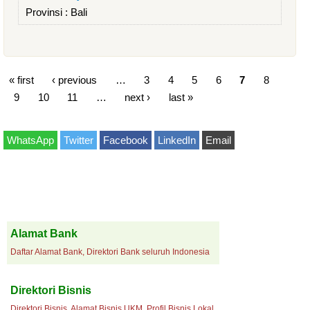
Provinsi :
Bali
« first
‹ previous
…
3
4
5
6
7
8
9
10
11
…
next ›
last »
WhatsApp
Twitter
Facebook
LinkedIn
Email
Alamat Bank
Daftar Alamat Bank, Direktori Bank seluruh Indonesia
Direktori Bisnis
Direktori Bisnis, Alamat Bisnis UKM, Profil Bisnis Lokal.