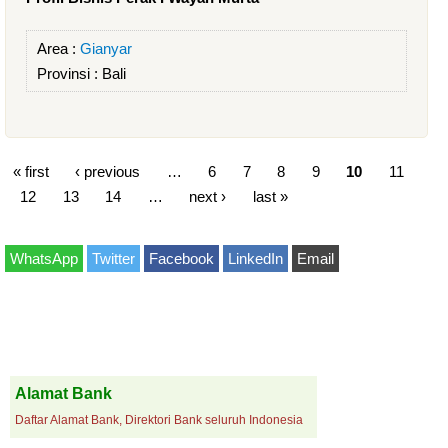
Area :
Gianyar
Provinsi :
Bali
« first
‹ previous
…
6
7
8
9
10
11
12
13
14
…
next ›
last »
WhatsApp
Twitter
Facebook
LinkedIn
Email
Alamat Bank
Daftar Alamat Bank, Direktori Bank seluruh Indonesia