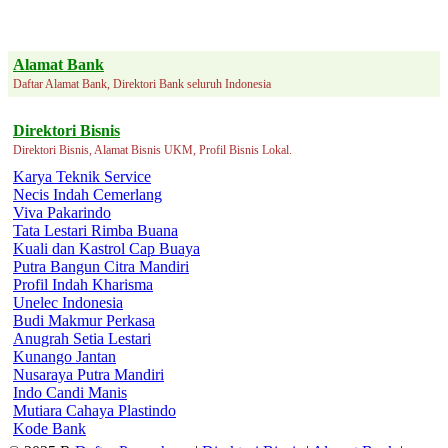
Alamat Bank
Daftar Alamat Bank, Direktori Bank seluruh Indonesia
Direktori Bisnis
Direktori Bisnis, Alamat Bisnis UKM, Profil Bisnis Lokal.
Karya Teknik Service
Necis Indah Cemerlang
Viva Pakarindo
Tata Lestari Rimba Buana
Kuali dan Kastrol Cap Buaya
Putra Bangun Citra Mandiri
Profil Indah Kharisma
Unelec Indonesia
Budi Makmur Perkasa
Anugrah Setia Lestari
Kunango Jantan
Nusaraya Putra Mandiri
Indo Candi Manis
Mutiara Cahaya Plastindo
Kode Bank