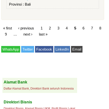
Provinsi :
Bali
« first
‹ previous
1
2
3
4
5
6
7
8
9
…
next ›
last »
WhatsApp
Twitter
Facebook
LinkedIn
Email
Alamat Bank
Daftar Alamat Bank, Direktori Bank seluruh Indonesia
Direktori Bisnis
Direktori Bisnis, Alamat Bisnis UKM, Profil Bisnis Lokal.