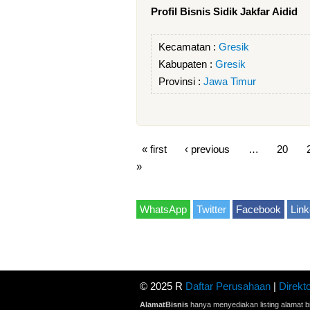
Profil Bisnis Sidik Jakfar Aidid
Kecamatan :
Gresik
Kabupaten :
Gresik
Provinsi :
Jawa Timur
« first
‹ previous
…
20
»
WhatsApp
Twitter
Facebook
Link
© 2025 R
Daftar Perusahaan
|
Direkto
AlamatBisnis
hanya menyediakan listing alamat bi