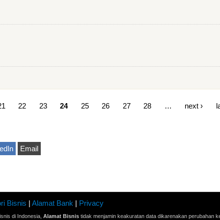
21
22
23
24
25
26
27
28
…
next ›
l
edIn
Email
ri Bisnis
|
Alamat Bank
|
Privacy
snis di Indonesia,
Alamat Bisnis
tidak menjamin keakuratan data dikarenakan perubahan ke