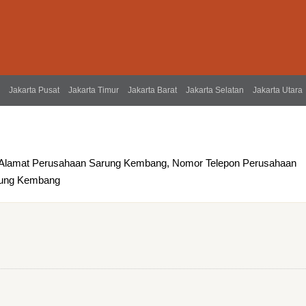
Jakarta Pusat
Jakarta Timur
Jakarta Barat
Jakarta Selatan
Jakarta Utara
 Alamat Perusahaan Sarung Kembang, Nomor Telepon Perusahaan
arung Kembang