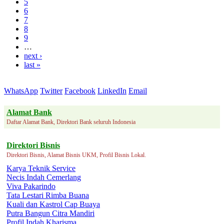
5
6
7
8
9
…
next ›
last »
WhatsApp
Twitter
Facebook
LinkedIn
Email
Alamat Bank
Daftar Alamat Bank, Direktori Bank seluruh Indonesia
Direktori Bisnis
Direktori Bisnis, Alamat Bisnis UKM, Profil Bisnis Lokal.
Karya Teknik Service
Necis Indah Cemerlang
Viva Pakarindo
Tata Lestari Rimba Buana
Kuali dan Kastrol Cap Buaya
Putra Bangun Citra Mandiri
Profil Indah Kharisma