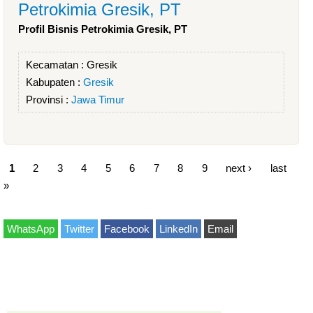
Petrokimia Gresik, PT
Profil Bisnis Petrokimia Gresik, PT
Kecamatan :
Gresik
Kabupaten :
Gresik
Provinsi :
Jawa Timur
1
2
3
4
5
6
7
8
9
next ›
last
»
WhatsApp
Twitter
Facebook
LinkedIn
Email