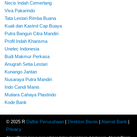
Necis Indah Cemerlang
Viva Pakarindo
Tata Lestari Rimba Buana
Kuali dan Kastrol Cap Buaya
Putra Bangun Citra Mandiri
Profil Indah Kharisma
Unelec Indonesia
Budi Makmur Perkasa
Anugrah Setia Lestari
Kunango Jantan
Nusaraya Putra Mandiri
Indo Candi Manis
Mutiara Cahaya Plastindo
Kode Bank
© 2025 R
Daftar Perusahaan
|
Direktori Bisnis
|
Alamat Bank
|
Privacy