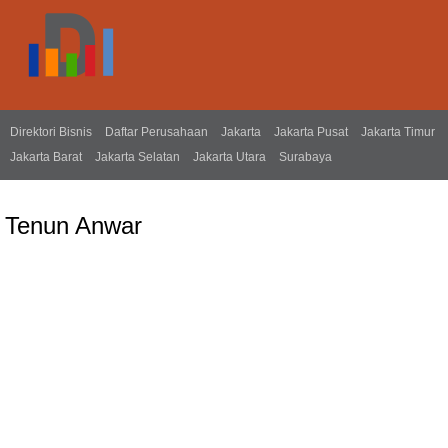
Direktori Bisnis
Daftar Perusahaan
Jakarta
Jakarta Pusat
Jakarta Timur
Jakarta Barat
Jakarta Selatan
Jakarta Utara
Surabaya
Tenun Anwar