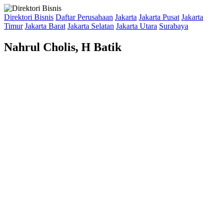
Direktori Bisnis
Daftar Perusahaan
Jakarta
Jakarta Pusat
Jakarta
Timur
Jakarta Barat
Jakarta Selatan
Jakarta Utara
Surabaya
Nahrul Cholis, H Batik