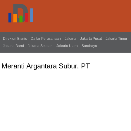
Direktori Bisnis
Daftar Perusahaan
Jakarta
Jakarta Pusat
Jakarta Timur
Jakarta Barat
Jakarta Selatan
Jakarta Utara
Surabaya
Meranti Argantara Subur, PT