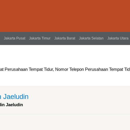
Jakarta Pusat
Jakarta Timur
Jakarta Barat
Jakarta Selatan
Jakarta Utara
mat Perusahaan Tempat Tidur, Nomor Telepon Perusahaan Tempat Tid
n Jaeludin
din Jaeludin