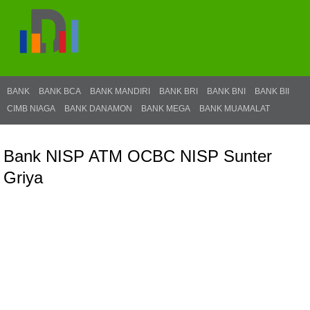
BANK
BANK BCA
BANK MANDIRI
BANK BRI
BANK BNI
BANK BII
CIMB NIAGA
BANK DANAMON
BANK MEGA
BANK MUAMALAT
Bank NISP ATM OCBC NISP Sunter
Griya