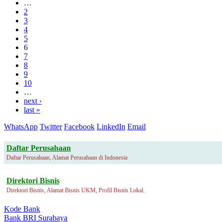
…
2
3
4
5
6
7
8
9
10
…
next ›
last »
WhatsApp
Twitter
Facebook
LinkedIn
Email
Daftar Perusahaan
Daftar Perusahaan, Alamat Perusahaan di Indonesia
Direktori Bisnis
Direktori Bisnis, Alamat Bisnis UKM, Profil Bisnis Lokal.
Kode Bank
Bank BRI Surabaya