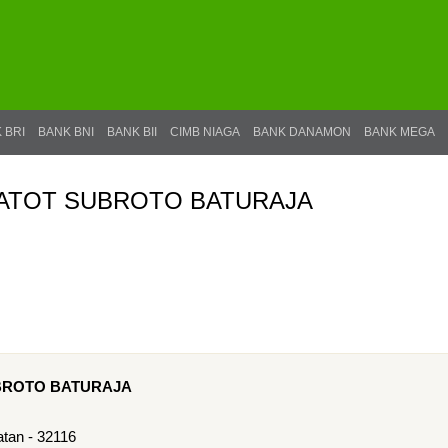
 BRI
BANK BNI
BANK BII
CIMB NIAGA
BANK DANAMON
BANK MEGA
 GATOT SUBROTO BATURAJA
UBROTO BATURAJA
tan - 32116