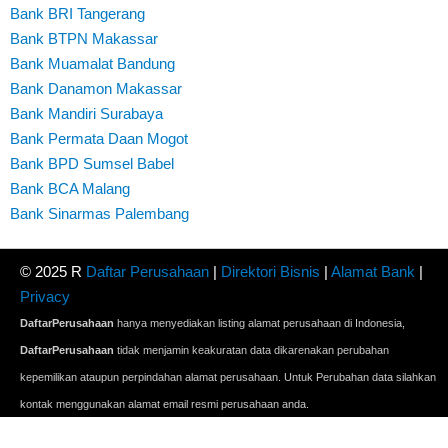
Bank BRI Tangerang
Bank BTPN Makassar
Bank Muamalat Bandung
Bank Danamon Makassar
Bank Mandiri Surabaya
Bank Permata Daan Mogot
Bank BPD Sumsel Babel
Bank BCA Malang
Bank Sinarmas Palembang
© 2025 R
Daftar Perusahaan
|
Direktori Bisnis
|
Alamat Bank
|
Privacy
DaftarPerusahaan
hanya menyediakan listing alamat perusahaan di Indonesia,
DaftarPerusahaan
tidak menjamin keakuratan data dikarenakan perubahan
kepemilikan ataupun perpindahan alamat perusahaan. Untuk Perubahan data silahkan
kontak menggunakan alamat email resmi perusahaan anda.