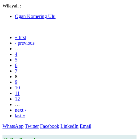
Wilayah :
Ogan Komering Ulu
« first
‹ previous
…
4
5
6
7
8
9
10
11
12
…
next ›
last »
WhatsApp
Twitter
Facebook
LinkedIn
Email