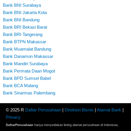
Bank BNI Surabaya
Bank BNI Jakarta Kota
Bank BNI Bandung
Bank BRI Bekasi Barat
Bank BRI Tangerang
Bank BTPN Makassar
Bank Muamalat Bandung
Bank Danamon Makassar
Bank Mandiri Surabaya
Bank Permata Daan Mogot
Bank BPD Sumsel Babel
Bank BCA Malang
Bank Sinarmas Palembang
© 2025 R
Daftar Perusahaan
|
Direktori Bisnis
|
Alamat Bank
|
Privacy
DaftarPerusahaan
hanya menyediakan listing alamat perusahaan di Indonesia,