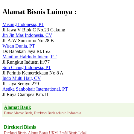
Alamat Bisnis Lainnya :
Misung Indonesia, PT
Jl.Jawa V Blok.C No.23 Cakung
Jin Jin Mas Indonesia, CV
Jl. A.W Sumarmo No.28 B
Wisan Dunia, PT
Ds Babakan Jaya Rt.15/2
Mantino Hairindo Intern, PT
Jl Rungkut Industri Iii/77
Sun Chang Indonesia, PT
Jl.Perintis Kemerdekaan No.8 A
Indo Multi Hair, CV
Jl. Jaya Serayu 279
Astika Sanbohair International, PT
Jl Raya Ciampea Km.11
Alamat Bank
Daftar Alamat Bank, Direktori Bank seluruh Indonesia
Direktori Bisnis
Direktori Bisnis, Alamat Bisnis UKM, Profil Bisnis Lokal.