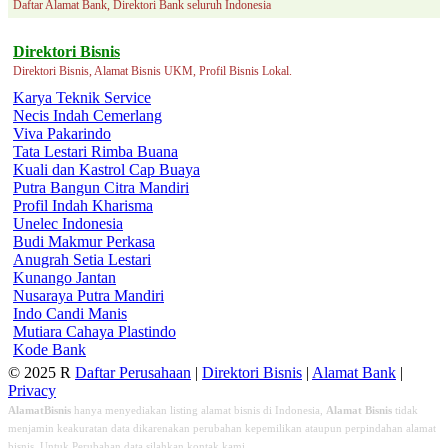
Daftar Alamat Bank, Direktori Bank seluruh Indonesia
Direktori Bisnis
Direktori Bisnis, Alamat Bisnis UKM, Profil Bisnis Lokal.
Karya Teknik Service
Necis Indah Cemerlang
Viva Pakarindo
Tata Lestari Rimba Buana
Kuali dan Kastrol Cap Buaya
Putra Bangun Citra Mandiri
Profil Indah Kharisma
Unelec Indonesia
Budi Makmur Perkasa
Anugrah Setia Lestari
Kunango Jantan
Nusaraya Putra Mandiri
Indo Candi Manis
Mutiara Cahaya Plastindo
Kode Bank
© 2025 R
Daftar Perusahaan
|
Direktori Bisnis
|
Alamat Bank
|
Privacy
AlamatBisnis
hanya menyediakan listing alamat bisnis di Indonesia,
Alamat Bisnis
tidak
menjamin keakuratan data dikarenakan perubahan kepemilikan ataupun perpindahan alamat
bisnis. Untuk Perubahan data silahkan kontak kami.