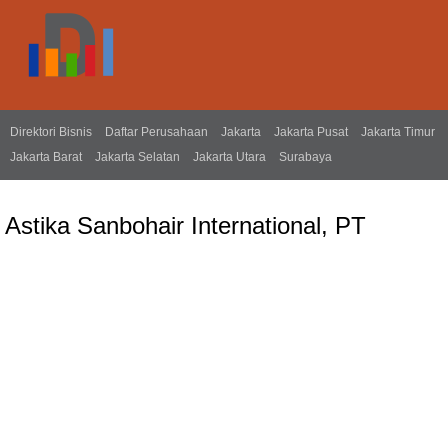
Direktori Bisnis
Daftar Perusahaan
Jakarta
Jakarta Pusat
Jakarta Timur
Jakarta Barat
Jakarta Selatan
Jakarta Utara
Surabaya
Astika Sanbohair International, PT