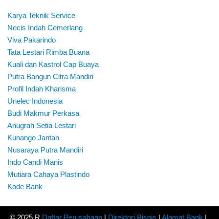
Karya Teknik Service
Necis Indah Cemerlang
Viva Pakarindo
Tata Lestari Rimba Buana
Kuali dan Kastrol Cap Buaya
Putra Bangun Citra Mandiri
Profil Indah Kharisma
Unelec Indonesia
Budi Makmur Perkasa
Anugrah Setia Lestari
Kunango Jantan
Nusaraya Putra Mandiri
Indo Candi Manis
Mutiara Cahaya Plastindo
Kode Bank
© 2025 R
Daftar Perusahaan
|
Direktori Bisnis
|
Alamat Bank
|